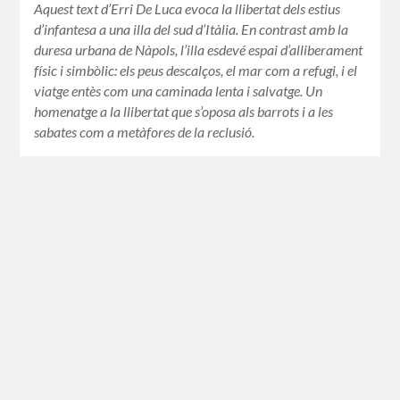
Aquest text d’Erri De Luca evoca la llibertat dels estius
d’infantesa a una illa del sud d’Itàlia. En contrast amb la
duresa urbana de Nàpols, l’illa esdevé espai d’alliberament
físic i simbòlic: els peus descalços, el mar com a refugi, i el
viatge entès com una caminada lenta i salvatge. Un
homenatge a la llibertat que s’oposa als barrots i a les
sabates com a metàfores de la reclusió.