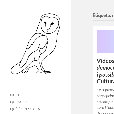
Etiqueta:
Vídeo
democrà
i possi
Cultur
En aquest 
concepcion
INICI
en compte 
QUI SOC?
cura i l’ac
QUÈ ÉS L’ESCOLA?
d’aconsegu