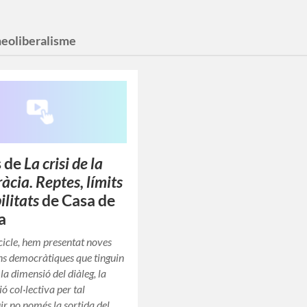
neoliberalisme
s de
La crisi de la
cia. Reptes, límits
bilitats
de Casa de
a
cicle, hem presentat noves
s democràtiques que tinguin
la dimensió del diàleg, la
ció col·lectiva per tal
ir no només la sortida del