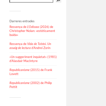
Darreres entrades
Ressenya de
L’Odissea
(2026) de
Christopher Nolan: «estèticament
buida»
Ressenya de
Vida de Tolstoi. Un
assaig de lectura
d’Andrei Zorin
«Un suggeriment inquietat» (1981)
d’Alasdair MacIntyre
Republicanisme
(2015) de Frank
Lovett
Republicanisme
(2002) de Philip
Pettit