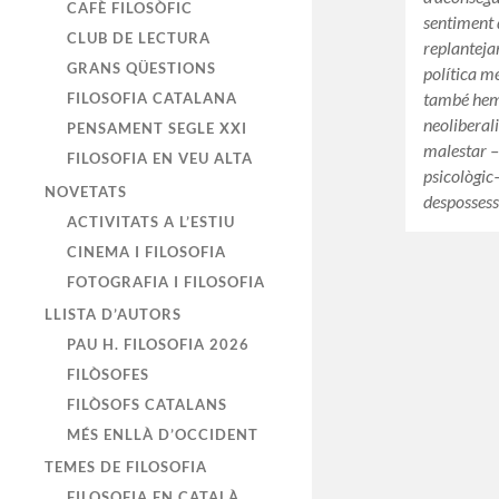
CAFÈ FILOSÒFIC
sentiment 
CLUB DE LECTURA
replanteja
GRANS QÜESTIONS
política m
també hem 
FILOSOFIA CATALANA
neoliberal
PENSAMENT SEGLE XXI
malestar –i
FILOSOFIA EN VEU ALTA
psicològic
NOVETATS
despossess
ACTIVITATS A L’ESTIU
CINEMA I FILOSOFIA
FOTOGRAFIA I FILOSOFIA
LLISTA D’AUTORS
PAU H. FILOSOFIA 2026
FILÒSOFES
FILÒSOFS CATALANS
MÉS ENLLÀ D’OCCIDENT
TEMES DE FILOSOFIA
FILOSOFIA EN CATALÀ