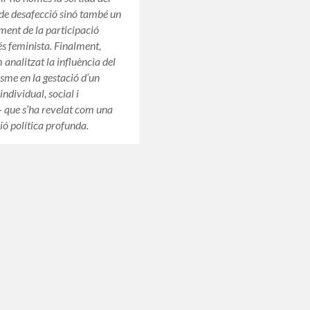
de desafecció sinó també un
ment de la participació
és feminista. Finalment,
analitzat la influència del
isme en la gestació d’un
ndividual, social i
– que s’ha revelat com una
ió política profunda.