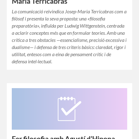
Maria Terricabras
La comunicació reivindica Josep-Maria Terricabras com a
filòsof i presenta la seva proposta: una «filosofia
preparatòria», influïda per Ludwig Wittgenstein, centrada
a aclarir conceptes més que en formular teories. Amb una
crítica a tres obstacles —essencialisme, precisió excessiva i
dualisme— i defensa de tres criteris bàsics: claredat, rigor i
utilitat, entesos com a eina de pensament crític i de
defensa intel·lectual.
Fer filosofia amb Agustí d’Hipona