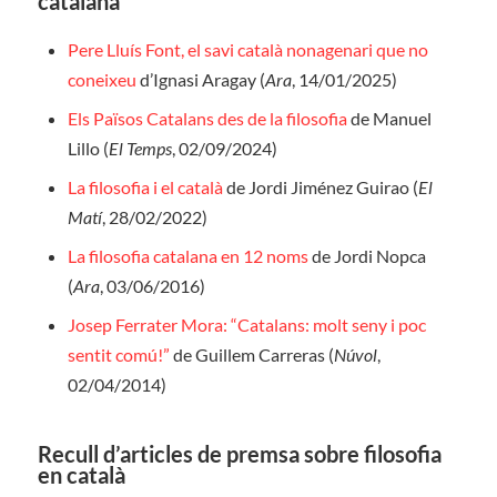
catalana
Pere Lluís Font, el savi català nonagenari que no
coneixeu
d’Ignasi Aragay (
Ara
, 14/01/2025)
Els Països Catalans des de la filosofia
de Manuel
Lillo (
El Temps
, 02/09/2024)
La filosofia i el català
de Jordi Jiménez Guirao (
El
Matí
, 28/02/2022)
La filosofia catalana en 12 noms
de Jordi Nopca
(
Ara
, 03/06/2016)
Josep Ferrater Mora: “Catalans: molt seny i poc
sentit comú!”
de Guillem Carreras (
Núvol
,
02/04/2014)
Recull d’articles de premsa sobre filosofia
en català