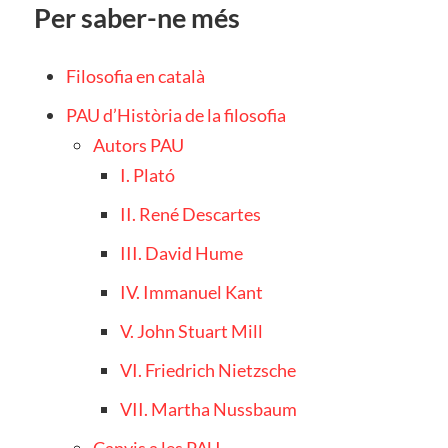
Per saber-ne més
Filosofia en català
PAU d’Història de la filosofia
Autors PAU
I. Plató
II. René Descartes
III. David Hume
IV. Immanuel Kant
V. John Stuart Mill
VI. Friedrich Nietzsche
VII. Martha Nussbaum
Canvis a les PAU