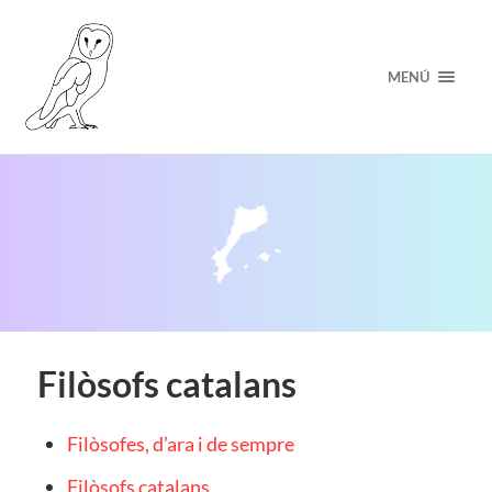
MENÚ
Filòsofs catalans
Filòsofes, d’ara i de sempre
Filòsofs catalans