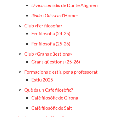
Divina comèdia
de Dante Alighieri
Ilíada
i
Odissea
d’Homer
Club «Fer filosofia»
Fer filosofia (24-25)
Fer filosofia (25-26)
Club «Grans qüestions»
Grans qüestions (25-26)
Formacions d’estiu per a professorat
Estiu 2025
Què és un Cafè filosòfic?
Cafè filosòfic de Girona
Cafè filosòfic de Salt