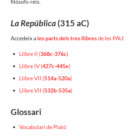
filòsofs-reis.
La República
(315 aC)
Accedeix a
les parts dels tres llibres
de les PAU
:
Llibre II (
368c-376c
)
Llibre IV (
427c-445e
)
Llibre VII (
514a-520a
)
Llibre VII (
532b-535a
)
Glossari
Vocabulari de Plató