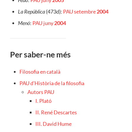
Fedó
:
PAU juny
2005
La República
(473d):
PAU setembre
2004
Menó
:
PAU juny
2004
Per saber-ne més
Filosofia en català
PAU d’Història de la filosofia
Autors PAU
I. Plató
II. René Descartes
III. David Hume