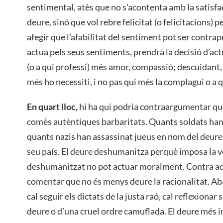
sentimental, atès que no s’acontenta amb la satisfac
deure, sinó que vol rebre felicitat (o felicitacions)
afegir que l’afabilitat del sentiment pot ser contra
actua pels seus sentiments, prendrà la decisió d’actu
(o a qui professi) més amor, compassió; descuidant, 
més ho necessiti, i no pas qui més la complagui o a 
En quart lloc,
hi ha qui podria contraargumentar qu
comès autèntiques barbaritats. Quants soldats han
quants nazis han assassinat jueus en nom del deure i 
seu país. El deure deshumanitza perquè imposa la vo
deshumanitzat no pot actuar moralment. Contra aqu
comentar que no és menys deure la racionalitat. Ab
cal seguir els dictats de la justa raó, cal reflexionar
deure o d’una cruel ordre camuflada. El deure més 