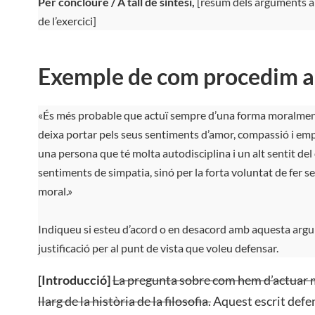
Per concloure / A tall de síntesi,
[resum dels arguments ant
de l’exercici]
Exemple de com procedim a
«És més probable que actuï sempre d’una forma moralme
deixa portar pels seus sentiments d’amor, compassió i empa
una persona que té molta autodisciplina i un alt sentit del
sentiments de simpatia, sinó per la forta voluntat de fer s
moral.»
Indiqueu si esteu d’acord o en desacord amb aquesta argu
justificació per al punt de vista que voleu defensar.
[Introducció]
La pregunta sobre com hem d’actuar 
llarg de la història de la filosofia.
Aquest escrit defen