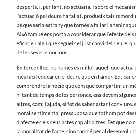
desperts, i, per tant, no actuaria. I sobre el mecani
l’actuació pel deure ha fallat, produeix tals remordi
bé que seria estrany que tornés a fallar i a tenir aq
Això també ens porta a considerar que l’efecte del
eficaç en algú que segueix el just canvi del deure, qu
de les seves emocions.
En tercer lloc,
no només és millor aquell que actua p
més fàcil educar en el deure que en l’amor. Educar en
comprendre la noció que com que compartim un món,
ni tant de temps de les persones, ens devem algunes
altres, com: l’ajuda, el fet de saber estar i conviure
moral sentimental pressuposa que tothom pot des
d’afecte en els seus actes cap als altres. Fet que n
la moralitat de l’acte, sinó també per al desenvolu