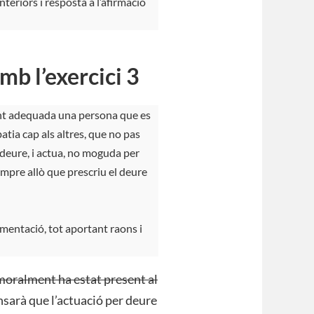
eriors i resposta a l’afirmació
mb l’
exercici 3
nt adequada una persona que es
tia cap als altres, que no pas
 deure, i actua, no moguda per
empre allò que prescriu el deure
mentació, tot aportant raons i
moralment ha estat present al
sarà que l’actuació per deure