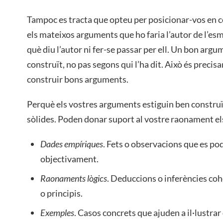
Tampoc es tracta que opteu per posicionar-vos en co
els mateixos arguments que ho faria l’autor de l’esm
què diu l’autor ni fer-se passar per ell. Un bon arg
construït, no pas segons qui l’ha dit. Això és precisa
construir bons arguments.
Perquè els vostres arguments estiguin ben construï
sòlides. Poden donar suport al vostre raonament e
Dades empíriques
. Fets o observacions que es p
objectivament.
Raonaments lògics
. Deduccions o inferències cohe
o principis.
Exemples
. Casos concrets que ajuden a il·lustra