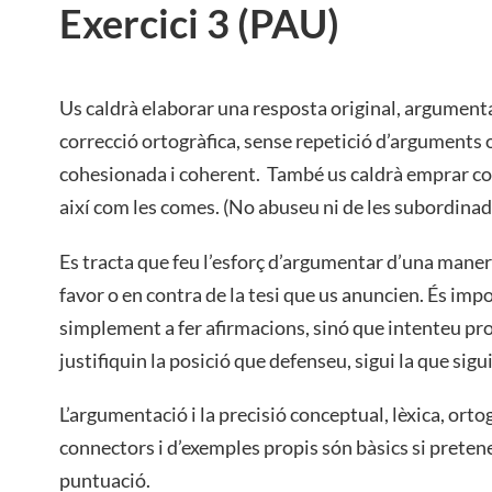
Exercici 3 (PAU)
Us caldrà elaborar una resposta original, argument
correcció ortogràfica, sense repetició d’arguments 
cohesionada i coherent. També us caldrà emprar co
així com les comes. (No abuseu ni de les subordinade
Es tracta que feu l’esforç d’argumentar d’una manera
favor o en contra de la tesi que us anuncien. És imp
simplement a fer afirmacions, sinó que intenteu pr
justifiquin la posició que defenseu, sigui la que sigui
L’argumentació i la precisió conceptual, lèxica, ortog
connectors i d’exemples propis són bàsics si prete
puntuació.