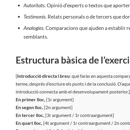
Autoritats
. Opinió d’experts o textos que aporten 
Testimonis.
Relats personals o de tercers que don
Analogies
. Comparacions que ajuden a establir r
semblants.
Estructura bàsica de l’exerci
[
Introducció directa i breu
: què faràs en aquesta compara
terme, després d’escriure els punts i de la conclusió. D’aq
introducció connecta amb el desenvolupament posterior.]
En primer lloc,
[1r argument]
En segon lloc,
[2n argument]
En tercer lloc,
[3r argument / 1r contraargument]
En quart lloc,
[4t argument / 1r contraargument / 2n con