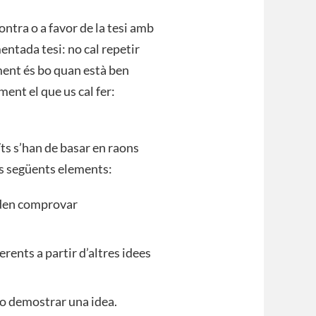
ntra o a favor de la tesi amb
entada tesi: no cal repetir
ument és bo quan està ben
ment el que us cal fer:
ts s’han de basar en raons
ls següents elements:
oden comprovar
rents a partir d’altres idees
r o demostrar una idea.