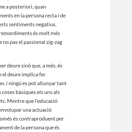
sme a posteriori, quan
ments en la persona recta i de
uests sentiments negatius.
s remordiments és molt més
e no pas el passional zig-zag
er deure sinó que, a més, és
 el deure implica fer
 i ningú es pot allunyar tant
 coses bàsiques els uns als
, etc. Mentre que l’educació
envolupar una actuació
o només és contraproduent per
pament de la persona que és