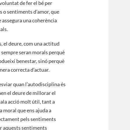
voluntat de fer el bé per
ls o sentiments d’amor, que
re assegura una coherència
als.
, el deure, com una actitud
t— sempre seran morals perquè
rodueixi benestar, sinó perquè
nera correcta d’actuar.
sviar quan l’autodisciplina és
en el deure de millorar el
 acció molt útil, tant a
ia moral que ens ajuda a
rectament pels sentiments
nir aquests sentiments