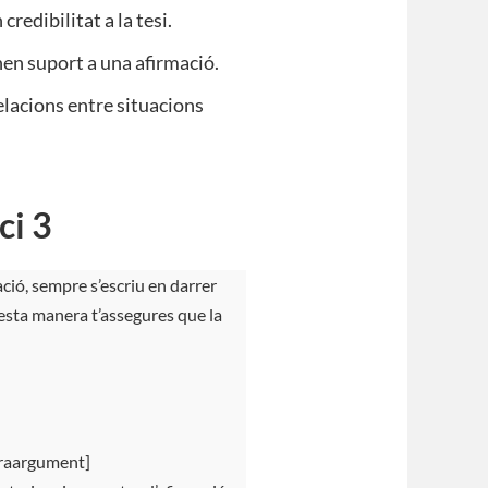
credibilitat a la tesi.
en suport a una afirmació.
elacions entre situacions
ci 3
ció, sempre s’escriu en darrer
uesta manera t’assegures que la
traargument]