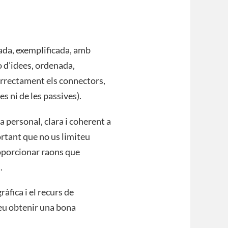
ada, exemplificada, amb
o d’idees, ordenada,
rrectament els connectors,
s ni de les passives).
 personal, clara i coherent a
ortant que no us limiteu
oporcionar raons que
.
ràfica i el recurs de
neu obtenir una bona