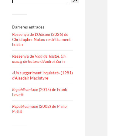
Darreres entrades
Ressenya de
L’Odissea
(2026) de
Christopher Nolan: «estèticament
buida»
Ressenya de
Vida de Tolstoi. Un
assaig de lectura
d’Andrei Zorin
«Un suggeriment inquietat» (1981)
d’Alasdair MacIntyre
Republicanisme
(2015) de Frank
Lovett
Republicanisme
(2002) de Philip
Pettit