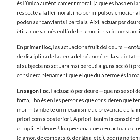
és l’única autènticament moral, ja que es basa en la 
respecte a la llei moral, i no per impulsos emociona
poden ser canviants i parcials. Així, actuar per deu
ètica que va més enllà de les emocions circumstanci
En primer lloc,
les actuacions fruit del deure —entès
de disciplina de la cerca del bé comú en la societa
el subjecte no actuarà mai perquè alguna acció li p
considera plenament que el que du a terme és la ma
En segon lloc,
l’actuació per deure —que no se sol de
forta, i ho és en les persones que consideren que ten
món— també té un mecanisme de prevenció de la mala
priori com a posteriori. A priori, tenim la consciènc
complir el deure. Una persona que creu actuar cor
(d’amor, de compassió, de ràbia, etc.), podria no te