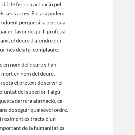
ció de fer una actuació pel
 pels seus actes. Encara podem
produent perquè si la persona
ar en favor de qui li professi
així, el deure d’atendre qui
qui més desitgi complaure.
e en nom del deure s’han
 mort en nom del deure,
sota el pretext de servir el
luntat del superior. I algú
esta darrera afirmació, cal
ans de seguir qualsevol ordre,
 si realment es tracta d’un
important de la humanitat és