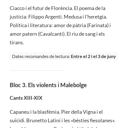
Ciacco i el futur de Florència. El poema de la
justícia: Filippo Argenti. Medusa i l’heretgia.
Política i literatura: amor de pàtria (Farinata) i
amor patern (Cavalcanti). El riu de sang i els
tirans.
Dates recomandes de lectura:
Entre el 2 i el 3 de juny
Bloc 3. Els violents i Malebolge
Cants XIII-XIX
Capaneu i la blasfèmia. Pier della Vigna i el
suïcidi. Brunetto Latini i les «bèsties fiesolanes».