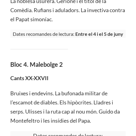
La noblesa usurera. Gerione i el títol de la
Comèdia. Rufians i aduladors. La invectiva contra
el Papat simoníac.
Dates recomandes de lectura:
Entre el 4 i el 5 de juny
Bloc 4. Malebolge 2
Cants XX-XXVII
Bruixes i endevins. La bufonada militar de
l’escamot de diables. Els hipòcrites. Lladres i
serps. Ulisses i la ruta cap al nou món. Guido da
Montefeltro i les insídies del Papa.
Dates recomandes de lectura: