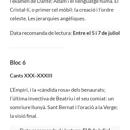
l’examen de Dante; Adam i el llenguatge humà. El
Cristal·lí, o primer cel mòbil: la creació i l’ordre
celeste. Les jerarquies angèliques.
Data recomanda de lectura:
Entre el 5 i 7 de juliol
Bloc 6
Cants XXX–XXXIII
L’Empiri, i la «càndida rosa» dels benaurats;
l’última invectiva de Beatriu i el seu comiat: un
somriure llunyà. Sant Bernat i l’oració a la Verge;
la visió final.