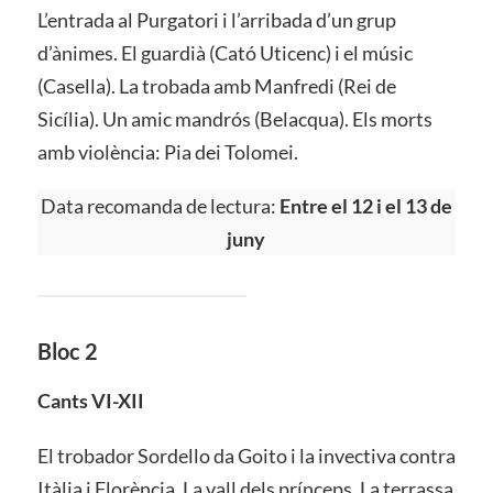
L’entrada al Purgatori i l’arribada d’un grup
d’ànimes. El guardià (Cató Uticenc) i el músic
(Casella). La trobada amb Manfredi (Rei de
Sicília). Un amic mandrós (Belacqua). Els morts
amb violència: Pia dei Tolomei.
Data recomanda de lectura:
Entre el 12 i el 13 de
juny
Bloc 2
Cants VI-XII
El trobador Sordello da Goito i la invectiva contra
Itàlia i Florència. La vall dels prínceps. La terrassa