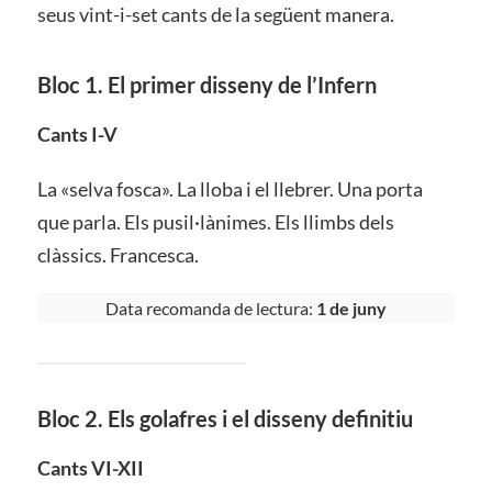
seus vint-i-set cants de la següent manera.
Bloc 1
. El primer disseny de l’Infern
Cants I-V
La «selva fosca». La lloba i el llebrer. Una porta
que parla. Els pusil·lànimes. Els llimbs dels
clàssics. Francesca.
Data recomanda de lectura:
1 de juny
Bloc 2. Els golafres i el disseny definitiu
Cants VI-XII