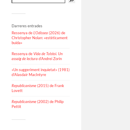
Darreres entrades
Ressenya de
L’Odissea
(2026) de
Christopher Nolan: «estèticament
buida»
Ressenya de
Vida de Tolstoi. Un
assaig de lectura
d’Andrei Zorin
«Un suggeriment inquietat» (1981)
d’Alasdair MacIntyre
Republicanisme
(2015) de Frank
Lovett
Republicanisme
(2002) de Philip
Pettit