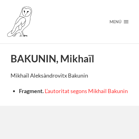
MENÚ
BAKUNIN, Mikhaïl
Mikhaïl Aleksàndrovitx Bakunin
Fragment.
L’autoritat segons Mikhail Bakunin