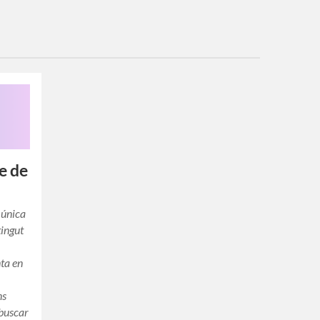
re de
a única
tingut
nta en
ns
 buscar