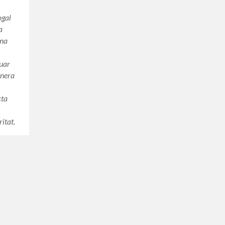
ogal
a
una
luar
anera
cta
ritat.