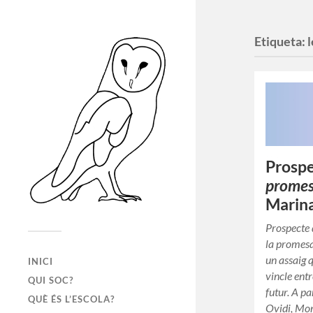
Etiqueta:
l
Prosp
prome
Marin
Prospecte 
la promesa
un assaig 
INICI
vincle entr
QUI SOC?
futur. A pa
QUÈ ÉS L’ESCOLA?
Ovidi, Mo