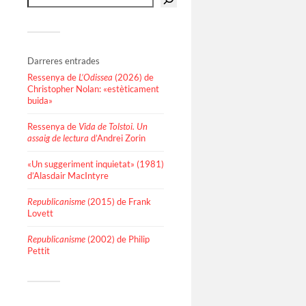
Darreres entrades
Ressenya de
L’Odissea
(2026) de
Christopher Nolan: «estèticament
buida»
Ressenya de
Vida de Tolstoi. Un
assaig de lectura
d’Andrei Zorin
«Un suggeriment inquietat» (1981)
d’Alasdair MacIntyre
Republicanisme
(2015) de Frank
Lovett
Republicanisme
(2002) de Philip
Pettit