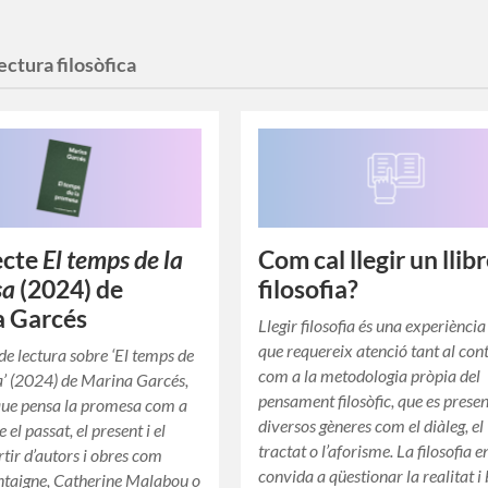
ectura filosòfica
ecte
El temps de la
Com cal llegir un llib
sa
(2024) de
filosofia?
a Garcés
Llegir filosofia és una experiènci
que requereix atenció tant al con
de lectura sobre ‘El temps de
com a la metodologia pròpia del
’ (2024) de Marina Garcés,
pensament filosòfic, que es prese
que pensa la promesa com a
diversos gèneres com el diàleg, el
e el passat, el present i el
tractat o l’aforisme. La filosofia e
rtir d’autors i obres com
convida a qüestionar la realitat i
ntaigne, Catherine Malabou o