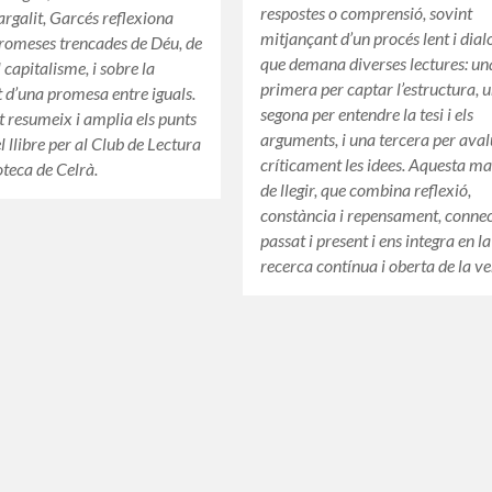
respostes o comprensió, sovint
rgalit, Garcés reflexiona
mitjançant d’un procés lent i dial
promeses trencades de Déu, de
que demana diverses lectures: un
el capitalisme, i sobre la
primera per captar l’estructura, 
at d’una promesa entre iguals.
segona per entendre la tesi i els
t resumeix i amplia els punts
arguments, i una tercera per ava
l llibre per al Club de Lectura
críticament les idees. Aquesta m
oteca de Celrà.
de llegir, que combina reflexió,
constància i repensament, conne
passat i present i ens integra en la
recerca contínua i oberta de la ve