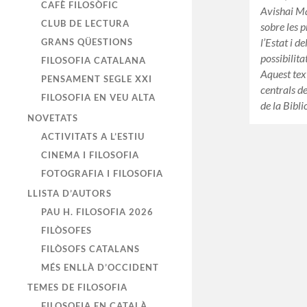
CAFÈ FILOSÒFIC
Avishai Ma
CLUB DE LECTURA
sobre les 
l’Estat i d
GRANS QÜESTIONS
possibilit
FILOSOFIA CATALANA
Aquest tex
PENSAMENT SEGLE XXI
centrals de
FILOSOFIA EN VEU ALTA
de la Bibli
NOVETATS
ACTIVITATS A L’ESTIU
CINEMA I FILOSOFIA
FOTOGRAFIA I FILOSOFIA
LLISTA D’AUTORS
PAU H. FILOSOFIA 2026
FILÒSOFES
FILÒSOFS CATALANS
MÉS ENLLÀ D’OCCIDENT
TEMES DE FILOSOFIA
FILOSOFIA EN CATALÀ