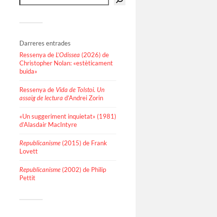
Darreres entrades
Ressenya de
L’Odissea
(2026) de
Christopher Nolan: «estèticament
buida»
Ressenya de
Vida de Tolstoi. Un
assaig de lectura
d’Andrei Zorin
«Un suggeriment inquietat» (1981)
d’Alasdair MacIntyre
Republicanisme
(2015) de Frank
Lovett
Republicanisme
(2002) de Philip
Pettit