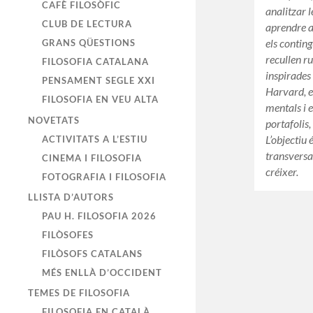
CAFÈ FILOSÒFIC
analitzar l
CLUB DE LECTURA
aprendre a
els conting
GRANS QÜESTIONS
recullen r
FILOSOFIA CATALANA
inspirades
PENSAMENT SEGLE XXI
Harvard, e
FILOSOFIA EN VEU ALTA
mentals i 
NOVETATS
portafolis,
L’objectiu
ACTIVITATS A L’ESTIU
transversa
CINEMA I FILOSOFIA
créixer.
FOTOGRAFIA I FILOSOFIA
LLISTA D’AUTORS
PAU H. FILOSOFIA 2026
FILÒSOFES
FILÒSOFS CATALANS
MÉS ENLLÀ D’OCCIDENT
TEMES DE FILOSOFIA
FILOSOFIA EN CATALÀ