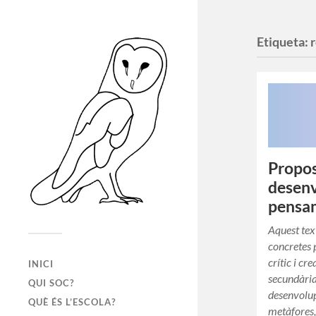
Etiqueta:
Propos
desenv
pensam
Aquest tex
concretes 
crític i cr
INICI
secundària
QUI SOC?
desenvolup
QUÈ ÉS L’ESCOLA?
metàfores,