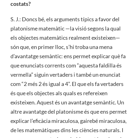
costats?
S. J.: Doncs bé, els arguments típics a favor del
platonisme matemàtic —la visió segons la qual
els objectes matemàtics realment existeixen—
són que, en primer lloc, s’hi troba una mena
d’avantatge semàntic: ens permet explicar què fa
que enunciats corrents com “aquesta faldilla és
vermella” siguin vertaders i també un enunciat
com “2 més 2 és igual a 4”. El que els fa vertaders
és que els objectes als quals es refereixen
existeixen. Aquest és un avantatge semàntic. Un
altre avantatge del platonisme és que ens permet
explicar l’eficàcia miraculosa, gairebé miraculosa,
de les matemàtiques dins les ciències naturals. I