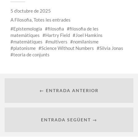
5 d'octubre de 2025
A
Filosofia
,
Totes les entrades
Epistemologia
filosofia
filosofia de les
matemàtiques
Hartry Field
Joel Hamkins
matemàtiques
multivers
nomilanisme
platonisme
Science Without Numbers
Silvia Jonas
teoria de conjunts
← ENTRADA ANTERIOR
ENTRADA SEGÜENT →