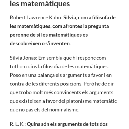
les matemàtiques
Robert Lawrence Kuhn:
Silvia, com a filòsofa de
les matemàtiques, com afrontes la pregunta
perenne de si les matemàtiques es
descobreixen o s’inventen
.
Silvia Jonas: Em sembla que hi responc com
tothom dins la filosofia de les matemàtiques.
Poso en una balança els arguments a favor i en
contra de les diferents posicions. Però he de dir
que trobo molt més convincents els arguments
que existeixen a favor del platonisme matemàtic
que no pas els del nominalisme.
R. L. K.:
Quins són els arguments de tots dos