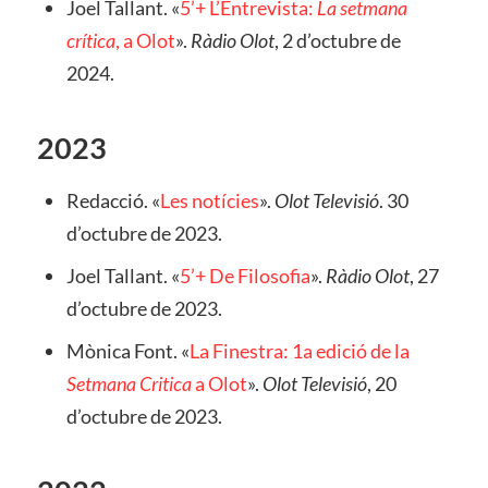
Joel Tallant. «
5’+ L’Entrevista:
La setmana
crítica
, a Olot
».
Ràdio Olot
, 2 d’octubre de
2024.
2023
Redacció. «
Les notícies
».
Olot Televisió
. 30
d’octubre de 2023.
Joel Tallant. «
5’+ De Filosofia
».
Ràdio Olot
, 27
d’octubre de 2023.
Mònica Font. «
La Finestra: 1a edició de la
Setmana Critica
a Olot
».
Olot Televisió
, 20
d’octubre de 2023.