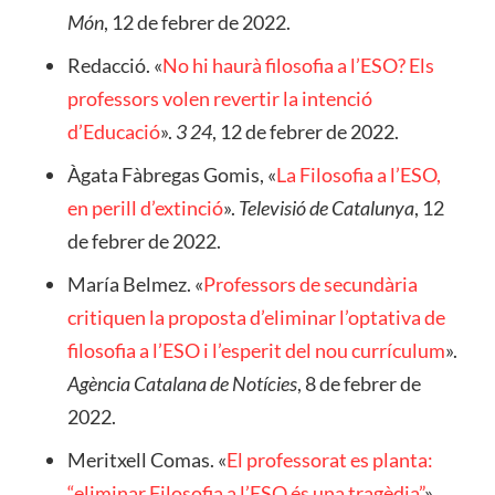
Món
, 12 de febrer de 2022.
Redacció. «
No hi haurà filosofia a l’ESO? Els
professors volen revertir la intenció
d’Educació
».
3 24
, 12 de febrer de 2022.
Àgata Fàbregas Gomis, «
La Filosofia a l’ESO,
en perill d’extinció
».
Televisió de Catalunya
, 12
de febrer de 2022.
María Belmez. «
Professors de secundària
critiquen la proposta d’eliminar l’optativa de
filosofia a l’ESO i l’esperit del nou currículum
».
Agència Catalana de Notícies
, 8 de febrer de
2022.
Meritxell Comas. «
El professorat es planta:
“eliminar Filosofia a l’ESO és una tragèdia”
».