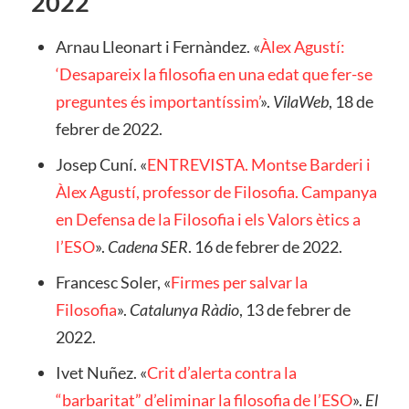
2022
Arnau Lleonart i Fernàndez. «
Àlex Agustí:
‘Desapareix la filosofia en una edat que fer-se
preguntes és importantíssim’
».
VilaWeb
, 18 de
febrer de 2022.
Josep Cuní. «
ENTREVISTA. Montse Barderi i
Àlex Agustí, professor de Filosofia. Campanya
en Defensa de la Filosofia i els Valors ètics a
l’ESO
».
Cadena SER
. 16 de febrer de 2022.
Francesc Soler, «
Firmes per salvar la
Filosofia
».
Catalunya Ràdio
, 13 de febrer de
2022.
Ivet Nuñez. «
Crit d’alerta contra la
“barbaritat” d’eliminar la filosofia de l’ESO
».
El