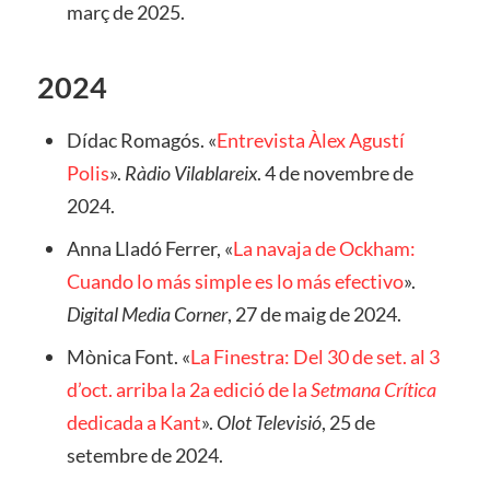
març de 2025.
2024
Dídac Romagós. «
Entrevista Àlex Agustí
Polis
».
Ràdio Vilablareix
. 4 de novembre de
2024.
Anna Lladó Ferrer, «
La navaja de Ockham:
Cuando lo más simple es lo más efectivo
».
Digital Media Corner
, 27 de maig de 2024.
Mònica Font. «
La Finestra: Del 30 de set. al 3
d’oct. arriba la 2a edició de la
Setmana Crítica
dedicada a Kant
».
Olot Televisió
, 25 de
setembre de 2024.