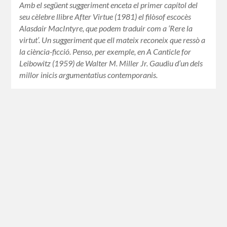
Amb el següent suggeriment enceta el primer capítol del
seu cèlebre llibre After Virtue (1981) el filòsof escocès
Alasdair MacIntyre, que podem traduir com a ‘Rere la
virtut’. Un suggeriment que ell mateix reconeix que ressò a
la ciència-ficció. Penso, per exemple, en A Canticle for
Leibowitz (1959) de Walter M. Miller Jr. Gaudiu d’un dels
millor inicis argumentatius contemporanis.