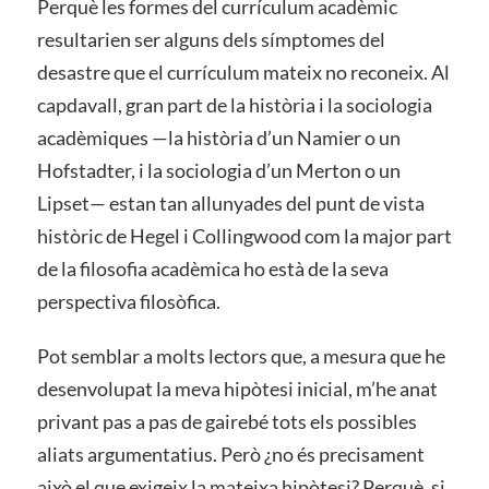
Perquè les formes del currículum acadèmic
resultarien ser alguns dels símptomes del
desastre que el currículum mateix no reconeix. Al
capdavall, gran part de la història i la sociologia
acadèmiques —la història d’un Namier o un
Hofstadter, i la sociologia d’un Merton o un
Lipset— estan tan allunyades del punt de vista
històric de Hegel i Collingwood com la major part
de la filosofia acadèmica ho està de la seva
perspectiva filosòfica.
Pot semblar a molts lectors que, a mesura que he
desenvolupat la meva hipòtesi inicial, m’he anat
privant pas a pas de gairebé tots els possibles
aliats argumentatius. Però ¿no és precisament
això el que exigeix la mateixa hipòtesi? Perquè, si