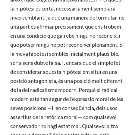
la hipòtesi és certa, necessàriament semblarà
inversemblant, ja que una manera de formular-ne
una part és afirmar precisament que ens trobem
en una condició que gairebé ningú no reconeix, i
que potser ningú no pot reconèixer plenament. Si
la meva hipòtesi semblés inicialment plausible,
seria sens dubte falsa. I, encara que el simple fet
de considerar aquesta hipòtesi em situï en una
posició antagonista, és una posició molt diferent
de la del radicalisme modern. Perquè el radical
modern està tan segur de l’expressió moral de les
seves posicions —i, en conseqüència, dels usos
assertius de la retòrica moral— com qualsevol
conservador ho hagi estat mai. Qualsevol altra
cosa que denunciï de la nostra cultura, està