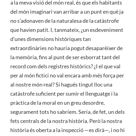
a la meva visió del món real, és que els habitants
del món imaginari van arribar a un punt en què ja
no s’adonaven de la naturalesa de la catàstrofe
que havien patit. I, tanmateix, ¿un esdeveniment
d’unes dimensions històriques tan
extraordinàries no hauria pogut desaparèixer de
la memòria, fins al punt de ser esborrat tant del
record com dels registres històrics? ¿I el que val
per al món fictici no val encara amb més força per
al nostre món real? Si hagués tingut lloc una
catàstrofe suficient per sumir el llenguatge i la
pràctica de la moral en un greu desordre,
segurament tots ho sabríem. Seria, de fet, un dels
fets centrals de la nostra història. Però la nostra
història és oberta a la inspecció —es dirà—, i no hi