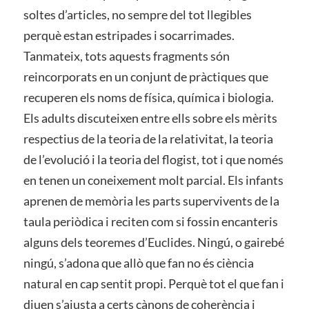
soltes d’articles, no sempre del tot llegibles
perquè estan estripades i socarrimades.
Tanmateix, tots aquests fragments són
reincorporats en un conjunt de pràctiques que
recuperen els noms de física, química i biologia.
Els adults discuteixen entre ells sobre els mèrits
respectius de la teoria de la relativitat, la teoria
de l’evolució i la teoria del flogist, tot i que només
en tenen un coneixement molt parcial. Els infants
aprenen de memòria les parts supervivents de la
taula periòdica i reciten com si fossin encanteris
alguns dels teoremes d’Euclides. Ningú, o gairebé
ningú, s’adona que allò que fan no és ciència
natural en cap sentit propi. Perquè tot el que fan i
diuen s’ajusta a certs cànons de coherència i