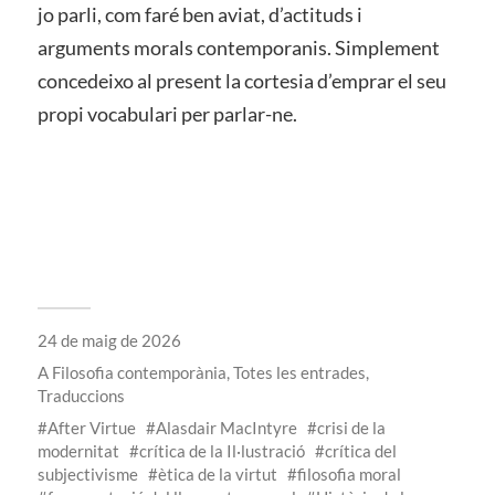
jo parli, com faré ben aviat, d’actituds i
arguments morals contemporanis. Simplement
concedeixo al present la cortesia d’emprar el seu
propi vocabulari per parlar-ne.
24 de maig de 2026
A
Filosofia contemporània
,
Totes les entrades
,
Traduccions
After Virtue
Alasdair MacIntyre
crisi de la
modernitat
crítica de la Il·lustració
crítica del
subjectivisme
ètica de la virtut
filosofia moral