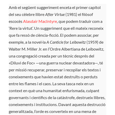
Amb el següent suggeriment enceta el primer capítol
del seu cèlebre llibre
After Virtue
(1981) el filòsof
escocès
Alasdair MacIntyre
, que podem traduir com a
‘Rere la virtut’. Un suggeriment que ell mateix reconeix
que fa ressò de ciència-ficció. El podem associar, per
exemple, a la novel·la
A Canticle for Leibowitz
(1959) de
Walter M. Miller Jr. en l’Ordre Albertiana de Leibowitz,
una congregació creada per un tècnic després del
«Diluvi de Foc» —una guerra nuclear devastadora—, té
per missió recuperar, preservar i recopilar els textos i
coneixements que havien estat destruïts o perduts
entre les flames i el caos. La seva tasca neix en un
context en què una humanitat enfurismada, culpant
governants i científics de la catàstrofe, destrueix llibres,
coneixements i institucions. Davant aquesta destrucció
generalitzada, l’orde es converteix en una mena de