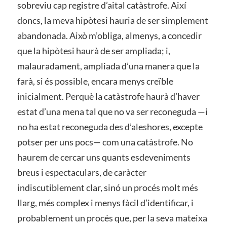
sobreviu cap registre d’aital catàstrofe. Així
doncs, la meva hipòtesi hauria de ser simplement
abandonada. Això m’obliga, almenys, a concedir
que la hipòtesi haurà de ser ampliada; i,
malauradament, ampliada d’una manera que la
farà, si és possible, encara menys creïble
inicialment. Perquè la catàstrofe haurà d’haver
estat d’una mena tal que no va ser reconeguda —i
no ha estat reconeguda des d’aleshores, excepte
potser per uns pocs— com una catàstrofe. No
haurem de cercar uns quants esdeveniments
breus i espectaculars, de caràcter
indiscutiblement clar, sinó un procés molt més
llarg, més complex i menys fàcil d’identificar, i
probablement un procés que, per la seva mateixa