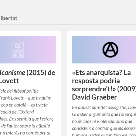
libertat
icanisme
(2015) de
«Ets anarquista? La
Lovett
resposta podria
sorprendre’t!» (2009
cle del filòsof polític
David Graeber
 Frank Lovett —que traduïm
 cop en català— es tracta
En aquest pamflet assagístic, Da
icació de l’Oxford
Graeber argumenta que l’anarqu
hies. Ens sembla que l’esforç
no és caos ni violència: sinó que
 de l’autor sobre la qüestió
consisteix a confiar que els éssers
ar d’interès no només per al
humans poden organitzar-se, coo