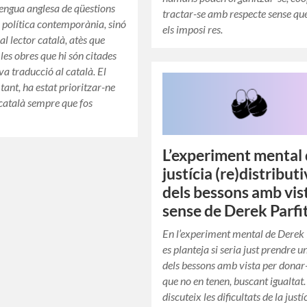
llengua anglesa de qüestions
tractar-se amb respecte sense qu
ia política contemporània, sinó
els imposi res.
al lector català, atès que
les obres que hi són citades
va traducció al català. El
r tant, ha estat prioritzar-ne
n català sempre que fos
L’experiment mental
justícia (re)distribut
dels bessons amb vist
sense de Derek Parfi
En l’experiment mental de Derek 
es planteja si seria just prendre un
dels bessons amb vista per donar-
que no en tenen, buscant igualtat.
discuteix les dificultats de la justí