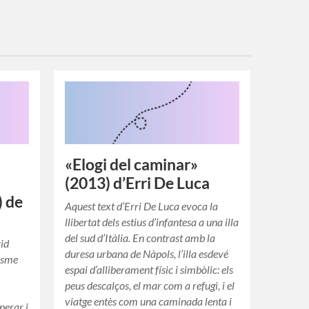
«Elogi del caminar»
(2013) d’Erri De Luca
) de
Aquest text d’Erri De Luca evoca la
llibertat dels estius d’infantesa a una illa
del sud d’Itàlia. En contrast amb la
vid
duresa urbana de Nàpols, l’illa esdevé
isme
espai d’alliberament físic i simbòlic: els
peus descalços, el mar com a refugi, i el
viatge entès com una caminada lenta i
perar i