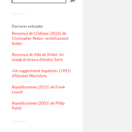
Darreres entrades
Ressenya de
L’Odissea
(2026) de
Christopher Nolan: «estèticament
buida»
Ressenya de
Vida de Tolstoi. Un
assaig de lectura
d’Andrei Zorin
«Un suggeriment inquietat» (1981)
d’Alasdair MacIntyre
Republicanisme
(2015) de Frank
Lovett
Republicanisme
(2002) de Philip
Pettit