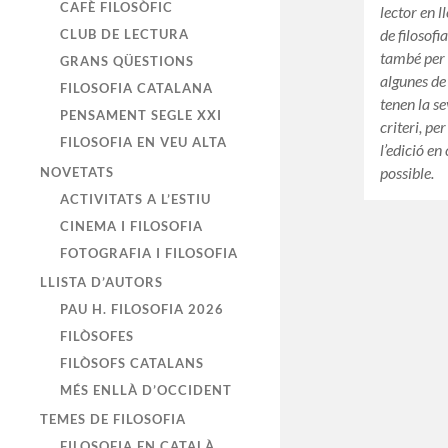
CAFÈ FILOSÒFIC
lector en 
de filosof
CLUB DE LECTURA
també per 
GRANS QÜESTIONS
algunes de 
FILOSOFIA CATALANA
tenen la se
PENSAMENT SEGLE XXI
criteri, pe
FILOSOFIA EN VEU ALTA
l’edició e
possible.
NOVETATS
ACTIVITATS A L’ESTIU
CINEMA I FILOSOFIA
FOTOGRAFIA I FILOSOFIA
LLISTA D’AUTORS
PAU H. FILOSOFIA 2026
FILÒSOFES
FILÒSOFS CATALANS
MÉS ENLLÀ D’OCCIDENT
TEMES DE FILOSOFIA
FILOSOFIA EN CATALÀ