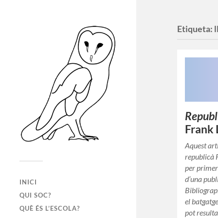
Etiqueta:
l
Republ
Frank 
Aquest arti
republicà
per primer
d’una publ
INICI
Bibliograp
QUI SOC?
el batgatge
QUÈ ÉS L’ESCOLA?
pot result