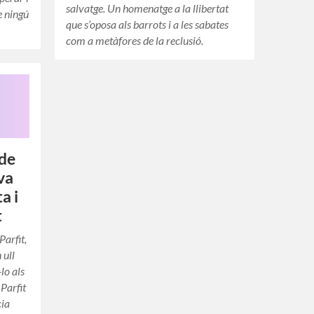
salvatge. Un homenatge a la llibertat
e ningú
que s’oposa als barrots i a les sabates
com a metàfores de la reclusió.
 de
iva
a i
t
Parfit,
 ull
lo als
 Parfit
cia