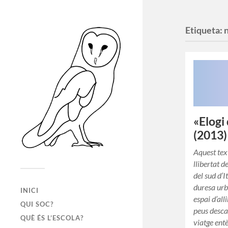
Etiqueta:
«Elogi
(2013)
Aquest tex
llibertat d
del sud d’I
duresa urb
INICI
espai d’all
QUI SOC?
peus descal
QUÈ ÉS L’ESCOLA?
viatge ent