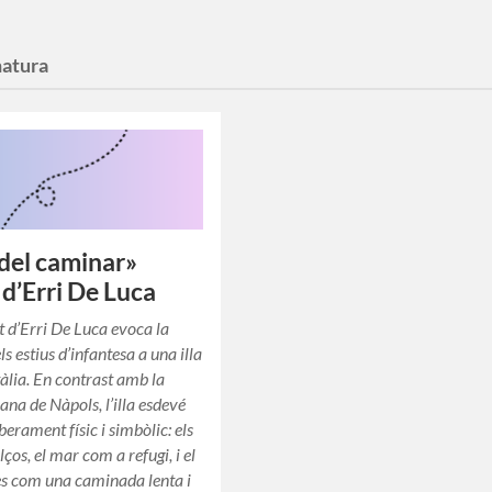
natura
 del caminar»
 d’Erri De Luca
t d’Erri De Luca evoca la
els estius d’infantesa a una illa
tàlia. En contrast amb la
ana de Nàpols, l’illa esdevé
iberament físic i simbòlic: els
ços, el mar com a refugi, i el
ès com una caminada lenta i