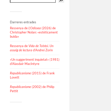
Darreres entrades
Ressenya de
L’Odissea
(2026) de
Christopher Nolan: «estèticament
buida»
Ressenya de
Vida de Tolstoi. Un
assaig de lectura
d’Andrei Zorin
«Un suggeriment inquietat» (1981)
d’Alasdair MacIntyre
Republicanisme
(2015) de Frank
Lovett
Republicanisme
(2002) de Philip
Pettit