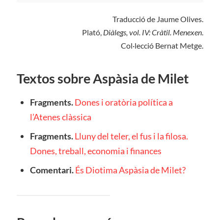
Traducció de Jaume Olives.
Plató,
Diàlegs, vol. IV: Cràtil. Menexen
.
Col·lecció Bernat Metge.
Textos sobre Aspàsia de Milet
Fragments.
Dones i oratòria política a
l’Atenes clàssica
Fragments.
Lluny del teler, el fus i la filosa.
Dones, treball, economia i finances
Comentari.
És Diotima Aspàsia de Milet?