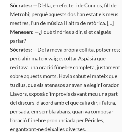
Sòcrates:
—D’ella, en efecte, i de Connos, fill de
Metrobi; perquè aquests dos han estat els meus
mestres, l’un de música i l’altra de retòrica. […]
Menexen:
—¿I què tindries a dir, si et calgués
parlar?
Sòcrates:
—De la meva pròpia collita, potser res;
però ahir mateix vaig escoltar Aspàsia que
recitava una oració fúnebre completa, justament
sobre aquests morts. Havia sabut el mateix que
tu dius, que els atenesos anaven a elegir l’orador.
Llavors, exposà d’improvís davant meu una part
del discurs, d’acord amb el que calia dir, i l’altra,
pensada, em sembla abans, quan va composar
l’oració fúnebre pronunciada per Pèricles,
engantxant-ne deixalles diverses.