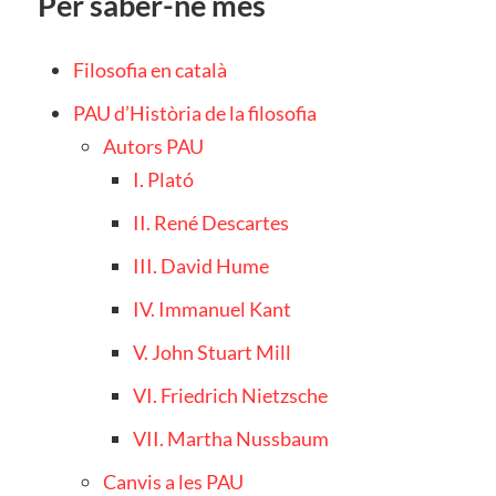
Per saber-ne més
Filosofia en català
PAU d’Història de la filosofia
Autors PAU
I. Plató
II. René Descartes
III. David Hume
IV. Immanuel Kant
V. John Stuart Mill
VI. Friedrich Nietzsche
VII. Martha Nussbaum
Canvis a les PAU