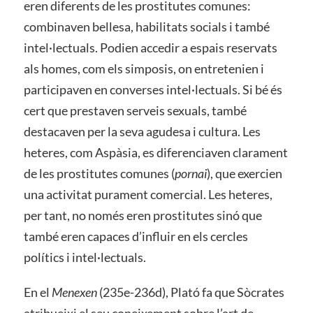
eren diferents de les prostitutes comunes:
combinaven bellesa, habilitats socials i també
intel·lectuals. Podien accedir a espais reservats
als homes, com els simposis, on entretenien i
participaven en converses intel·lectuals. Si bé és
cert que prestaven serveis sexuals, també
destacaven per la seva agudesa i cultura. Les
heteres, com Aspàsia, es diferenciaven clarament
de les prostitutes comunes (
pornai
), que exercien
una activitat purament comercial. Les heteres,
per tant, no només eren prostitutes sinó que
també eren capaces d’influir en els cercles
polítics i intel·lectuals.
En el
Menexen
(235e-236d), Plató fa que Sòcrates
atribueixi el seu coneixement sobre l’art de