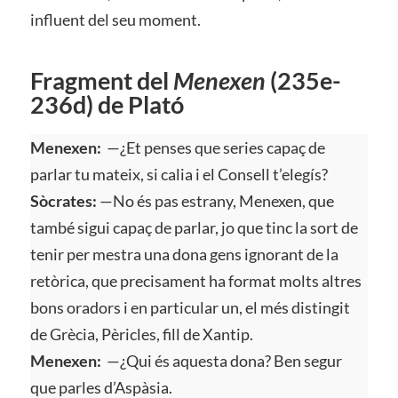
influent del seu moment.
Fragment del
Menexen
(235e-
236d) de Plató
Menexen:
—¿Et penses que series capaç de
parlar tu mateix, si calia i el Consell t’elegís?
Sòcrates:
—No és pas estrany, Menexen, que
també sigui capaç de parlar, jo que tinc la sort de
tenir per mestra una dona gens ignorant de la
retòrica, que precisament ha format molts altres
bons oradors i en particular un, el més distingit
de Grècia, Pèricles, fill de Xantip.
Menexen:
—¿Qui és aquesta dona? Ben segur
que parles d’Aspàsia.