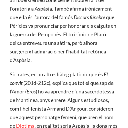
l’oratòria a Aspàsia. També afirma irònicament
que ella és l’autora del famós
Discurs fúnebre
que
Pèricles va pronunciar per honorar els caiguts en
la guerra del Peloponès. El to irònic de Plató
deixa entreveure una sàtira, però alhora
suggereix l’admiració per l’habilitat retòrica
d’Aspàsia.
Sòcrates, en un altre diàleg platònic que és
El
convit
(201d-212c), explica que tot el que sap de
l’Amor (
Eros
) ho va aprendre d’una sacerdotessa
de Mantinea, anys enrere. Alguns estudiosos,
com l’hel·lenista Armand D’Angour, consideren
que aquest personatge femení, que pren el nom
de
Diotima
, en realitat seria Aspàsia, la dona més