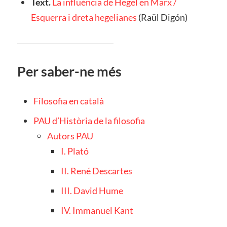
Text.
La influència de Hegel en Marx /
Esquerra i dreta hegelianes
(Raül Digón)
Per saber-ne més
Filosofia en català
PAU d’Història de la filosofia
Autors PAU
I. Plató
II. René Descartes
III. David Hume
IV. Immanuel Kant