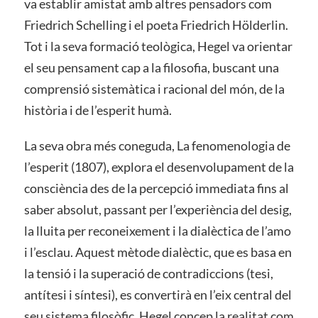
va establir amistat amb altres pensadors com
Friedrich Schelling i el poeta Friedrich Hölderlin.
Tot i la seva formació teològica, Hegel va orientar
el seu pensament cap a la filosofia, buscant una
comprensió sistemàtica i racional del món, de la
història i de l’esperit humà.
La seva obra més coneguda, La fenomenologia de
l’esperit (1807), explora el desenvolupament de la
consciència des de la percepció immediata fins al
saber absolut, passant per l’experiència del desig,
la lluita per reconeixement i la dialèctica de l’amo
i l’esclau. Aquest mètode dialèctic, que es basa en
la tensió i la superació de contradiccions (tesi,
antítesi i síntesi), es convertirà en l’eix central del
seu sistema filosòfic. Hegel concep la realitat com