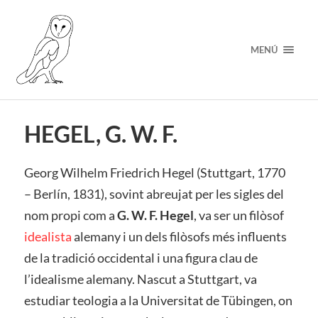
MENÚ
HEGEL, G. W. F.
Georg Wilhelm Friedrich Hegel (Stuttgart, 1770
– Berlín, 1831), sovint abreujat per les sigles del
nom propi com a
G. W. F. Hegel
, va ser un filòsof
idealista
alemany i un dels filòsofs més influents
de la tradició occidental i una figura clau de
l’idealisme alemany. Nascut a Stuttgart, va
estudiar teologia a la Universitat de Tübingen, on