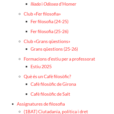
Ilíada
i
Odissea
d’Homer
Club «Fer filosofia»
Fer filosofia (24-25)
Fer filosofia (25-26)
Club «Grans qüestions»
Grans qüestions (25-26)
Formacions d’estiu per a professorat
Estiu 2025
Què és un Cafè filosòfic?
Cafè filosòfic de Girona
Cafè filosòfic de Salt
Assignatures de filosofia
(1BAT) Ciutadania, política i dret