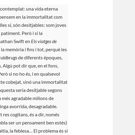
m contemplat: una vida eterna
uan pensem en la immortalitat com
les sí, són desitjables: som joves
 patiment. Però i si la
nathan Swift en
Els viatges de
la memòria i fins i tot, perquè les
ruldbrugs
de diferents èpoques,
. Algú pot dir que, en el fons,
Però si no ho és, i en qualsevol
cte cobejat, sinó una immortalitat
 aquesta seria desitjable segons
sa més agradable milions de
inga avorrida, desagradable.
 res cogitans, és a dir, només
embla ser un pensament ben estés)
altia, la feblesa… El problema és si