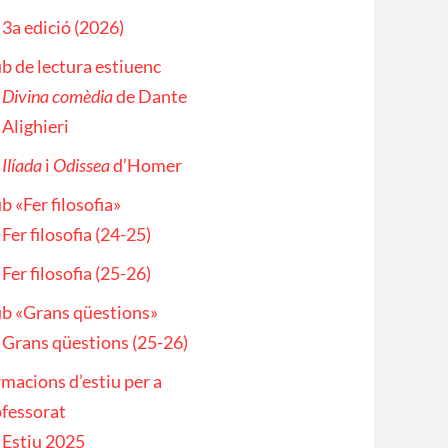
3a edició (2026)
b de lectura estiuenc
Divina comèdia
de Dante
Alighieri
Ilíada
i
Odissea
d’Homer
b «Fer filosofia»
Fer filosofia (24-25)
Fer filosofia (25-26)
b «Grans qüestions»
Grans qüestions (25-26)
macions d’estiu per a
fessorat
Estiu 2025