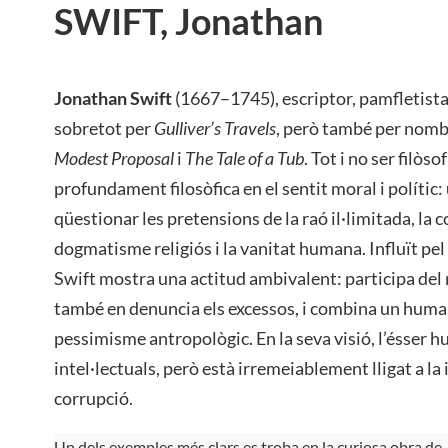
SWIFT, Jonathan
Jonathan Swift
(1667–1745), escriptor, pamfletista 
sobretot per
Gulliver’s Travels
, però també per nomb
Modest Proposal
i
The Tale of a Tub
. Tot i no ser filòs
profundament filosòfica en el sentit moral i polític: u
qüestionar les pretensions de la raó il·limitada, la c
dogmatisme religiós i la vanitat humana. Influït pel 
Swift mostra una actitud ambivalent: participa del 
també en denuncia els excessos, i combina un hum
pessimisme antropològic. En la seva visió, l’ésser h
intel·lectuals, però està irremeiablement lligat a la i
corrupció.
Un dels exemples més clars es troba en la curiosa obra de