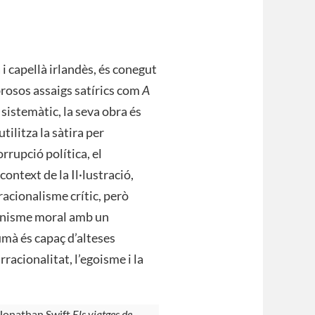
i capellà irlandès, és conegut
rosos assaigs satírics com
A
of sistemàtic, la seva obra és
tilitza la sàtira per
orrupció política, el
context de la Il·lustració,
racionalisme crític, però
anisme moral amb un
umà és capaç d’alteses
rracionalitat, l’egoisme i la
 Jonathan Swift
Els viatges de