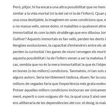
Però, pitjor, hi ha encara una altra possibilitat que no he
similar a la vida mortal (ni la del cel ni la de l’infern). Q
una cosa desitjable, la imaginem en unes condicions que, el
o no massa vells, sense dolor, ni malalties o qualsevol altre
immortalitat és com la dels
struldbrugs
que ens dibuixa Jo
Gulliver
? Aquests immortals es fan vells, perden les dents i 
llengües evolucionen, la capacitat d’entendre’s entre els
st
perden la curiositat i les ganes de viure i envegen els morts
aquesta possibilitat i la de l’infern venen a ser la mateixa. 
cas, sembla que no és la mera immortalitat la que és l’obje
en bones (o les millors) condicions. Tanmateix, ni tan sols
alguns autors. Seria terriblement tediosa, diuen; fer la co
milions de vegades faria que l’experiència més grata esdev
Potser aquelles millors condicions inclouran ser únicament
ment, esperit o com vulgueu dir-ho, la qual cosa (i això s
ens alliberaria de les dependències del cos: el desig, la mal