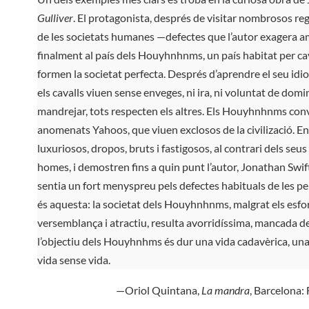
Gulliver
. El protagonista, després de visitar nombrosos re
de les societats humanes —defectes que l’autor exagera amb
finalment al país dels Houyhnhnms, un país habitat per cava
formen la societat perfecta. Després d’aprendre el seu id
els cavalls viuen sense enveges, ni ira, ni voluntat de domin
mandrejar, tots respecten els altres. Els Houyhnhnms con
anomenats Yahoos, que viuen exclosos de la civilizació. En 
luxuriosos, dropos, bruts i fastigosos, al contrari dels seus
homes, i demostren fins a quin punt l’autor, Jonathan Swif
sentia un fort menyspreu pels defectes habituals de les pe
és aquesta: la societat dels Houyhnhnms, malgrat els esfor
versemblança i atractiu, resulta avorridíssima, mancada de
l’objectiu dels Houyhnhms és dur una vida cadavèrica, un
vida sense vida.
—Oriol Quintana,
La mandra
, Barcelona: