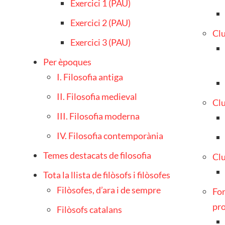
Exercici 1 (PAU)
Exercici 2 (PAU)
Clu
Exercici 3 (PAU)
Per èpoques
I. Filosofia antiga
II. Filosofia medieval
Clu
III. Filosofia moderna
IV. Filosofia contemporània
Temes destacats de filosofia
Clu
Tota la llista de filòsofs i filòsofes
Filòsofes, d’ara i de sempre
For
pro
Filòsofs catalans