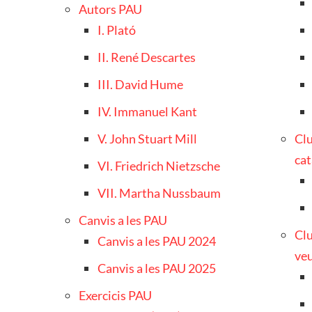
Autors PAU
I. Plató
II. René Descartes
III. David Hume
IV. Immanuel Kant
V. John Stuart Mill
Clu
cat
VI. Friedrich Nietzsche
VII. Martha Nussbaum
Canvis a les PAU
Clu
Canvis a les PAU 2024
veu
Canvis a les PAU 2025
Exercicis PAU