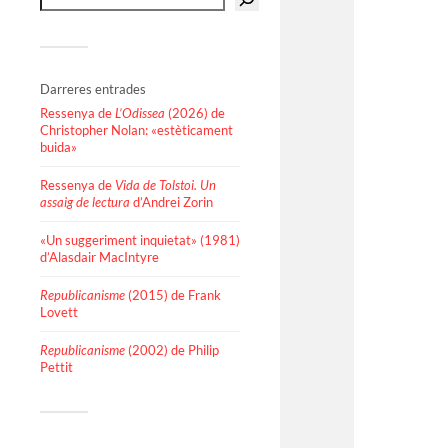
Darreres entrades
Ressenya de
L’Odissea
(2026) de
Christopher Nolan: «estèticament
buida»
Ressenya de
Vida de Tolstoi. Un
assaig de lectura
d’Andrei Zorin
«Un suggeriment inquietat» (1981)
d’Alasdair MacIntyre
Republicanisme
(2015) de Frank
Lovett
Republicanisme
(2002) de Philip
Pettit