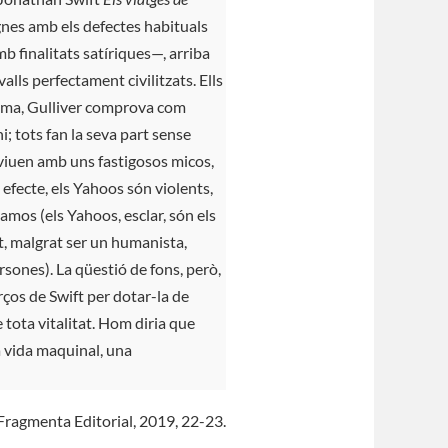
gnes amb els defectes habituals
 finalitats satíriques—, arriba
lls perfectament civilitzats. Ells
ioma, Gulliver comprova com
i; tots fan la seva part sense
viuen amb uns fastigosos micos,
efecte, els Yahoos són violents,
 amos (els Yahoos, esclar, són els
t, malgrat ser un humanista,
rsones). La qüestió de fons, però,
ços de Swift per dotar-la de
 tota vitalitat. Hom diria que
a vida maquinal, una
 Fragmenta Editorial, 2019, 22-23.