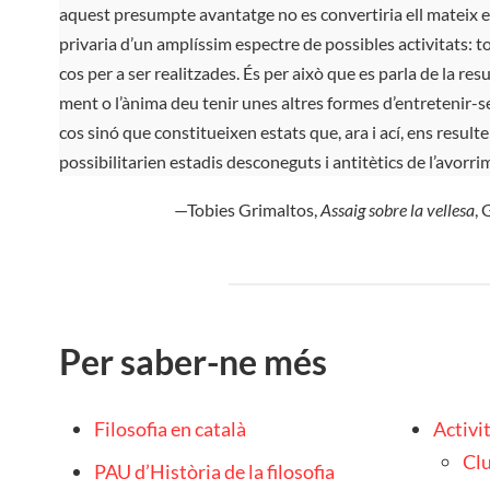
aquest presumpte avantatge no es convertiria ell mateix e
privaria d’un amplíssim espectre de possibles activitats: t
cos per a ser realitzades. És per això que es parla de la re
ment o l’ànima deu tenir unes altres formes d’entretenir-s
cos sinó que constitueixen estats que, ara i ací, ens result
possibilitarien estadis desconeguts i antitètics de l’avorri
—Tobies Grimaltos,
Assaig sobre la vellesa
, 
Per saber-ne més
Filosofia en català
Activit
Clu
PAU d’Història de la filosofia