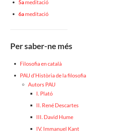
5a
meditació
6a
meditació
Per saber-ne més
Filosofia en català
PAU d’Història de la filosofia
Autors PAU
I. Plató
II. René Descartes
III. David Hume
IV. Immanuel Kant