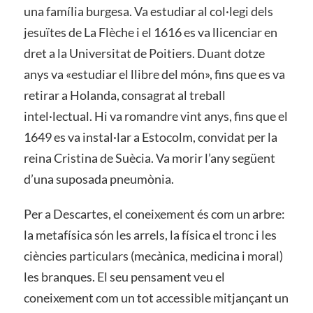
una família burgesa. Va estudiar al col·legi dels
jesuïtes de La Flèche i el 1616 es va llicenciar en
dret a la Universitat de Poitiers. Duant dotze
anys va «estudiar el llibre del món», fins que es va
retirar a Holanda, consagrat al treball
intel·lectual. Hi va romandre vint anys, fins que el
1649 es va instal·lar a Estocolm, convidat per la
reina Cristina de Suècia. Va morir l’any següent
d’una suposada pneumònia.
Per a Descartes, el coneixement és com un arbre:
la metafísica són les arrels, la física el tronc i les
ciències particulars (mecànica, medicina i moral)
les branques. El seu pensament veu el
coneixement com un tot accessible mitjançant un