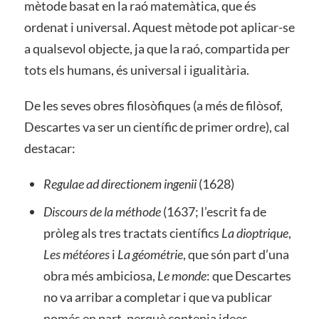
mètode basat en la raó matemàtica, que és
ordenat i universal. Aquest mètode pot aplicar-se
a qualsevol objecte, ja que la raó, compartida per
tots els humans, és universal i igualitària.
De les seves obres filosòfiques (a més de filòsof,
Descartes va ser un científic de primer ordre), cal
destacar:
Regulae ad directionem ingenii
(1628)
Discours de la méthode
(1637; l’escrit fa de
pròleg als tres tractats científics
La dioptrique
,
Les météores
i
La géométrie
, que són part d’una
obra més ambiciosa,
Le monde
: que Descartes
no va arribar a completar i que va publicar
només en part, perquè contenia idees