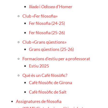
Ilíada
i
Odissea
d’Homer
Club «Fer filosofia»
Fer filosofia (24-25)
Fer filosofia (25-26)
Club «Grans qüestions»
Grans qüestions (25-26)
Formacions d’estiu per a professorat
Estiu 2025
Què és un Cafè filosòfic?
Cafè filosòfic de Girona
Cafè filosòfic de Salt
Assignatures de filosofia