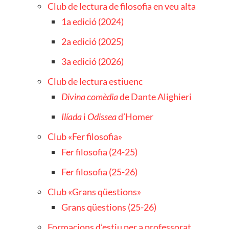
Club de lectura de filosofia en veu alta
1a edició (2024)
2a edició (2025)
3a edició (2026)
Club de lectura estiuenc
Divina comèdia
de Dante Alighieri
Ilíada
i
Odissea
d’Homer
Club «Fer filosofia»
Fer filosofia (24-25)
Fer filosofia (25-26)
Club «Grans qüestions»
Grans qüestions (25-26)
Formacions d’estiu per a professorat