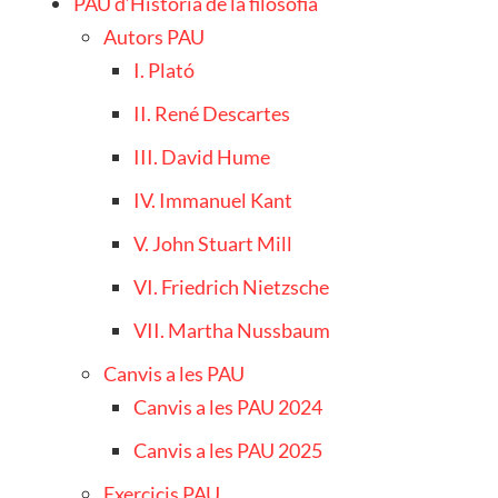
PAU d’Història de la filosofia
Autors PAU
I. Plató
II. René Descartes
III. David Hume
IV. Immanuel Kant
V. John Stuart Mill
VI. Friedrich Nietzsche
VII. Martha Nussbaum
Canvis a les PAU
Canvis a les PAU 2024
Canvis a les PAU 2025
Exercicis PAU