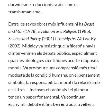
darwinisme reduccionista així com el
transhumanisme.
Entre les seves obres més influents hi ha
Beast
and Man
(1978),
Evolution as a Religion
(1985),
Science and Poetry
(2001) i
The Myths We Live By
(2003). Midgley va insistir que la filosofia havia
d’intervenir en els debats públics, especialment
quan les ideologies científiques oculten supòsits
morals. Va promoure una comprensió més rica i
modesta de la condició humana, on el pensament
simbòlic, la responsabilitat moral i la relació amb
els altres —inclosos els animals i el planeta—
tenen un paper fonamental. Va continuar
escrivint i debatent fins ben entrada la vellesa,